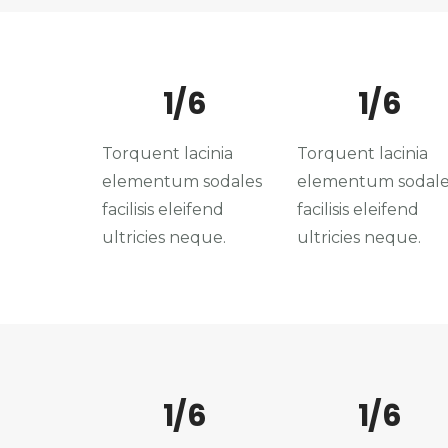
1/6
1/6
Torquent lacinia
Torquent lacinia
elementum sodales
elementum sodale
facilisis eleifend
facilisis eleifend
ultricies neque.
ultricies neque.
1/6
1/6