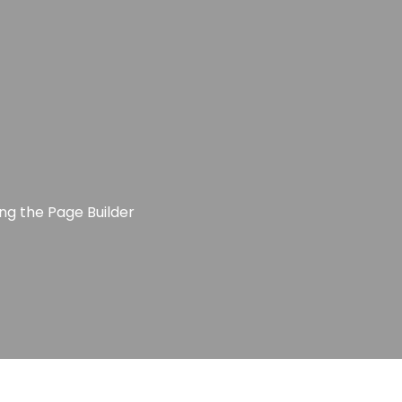
T US
EXAMINATION LIGHTS
OPERATION THEATRE LIGH
ng the Page Builder