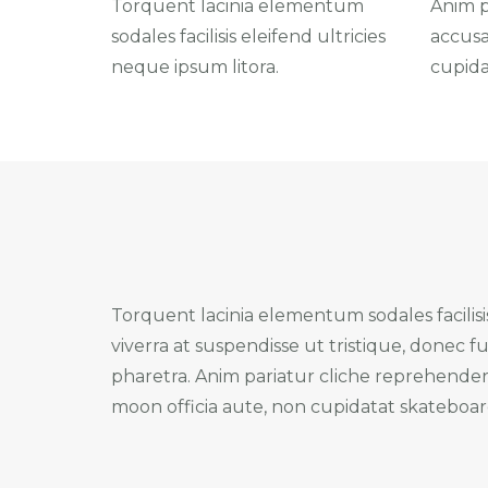
Torquent lacinia elementum
Anim p
sodales facilisis eleifend ultricies
accusa
neque ipsum litora.
cupida
Torquent lacinia elementum sodales facilisi
viverra at suspendisse ut tristique, donec fu
pharetra. Anim pariatur cliche reprehenderi
moon officia aute, non cupidatat skateboa