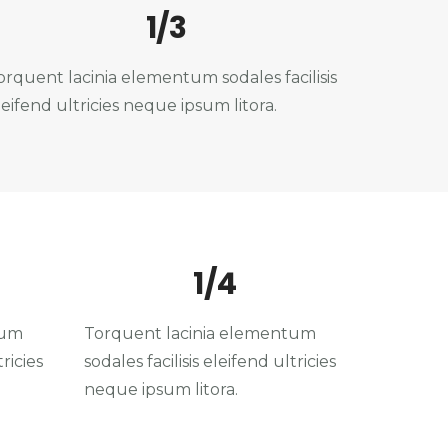
1/3
orquent lacinia elementum sodales facilisis
leifend ultricies neque ipsum litora.
1/4
tum
Torquent lacinia elementum
tricies
sodales facilisis eleifend ultricies
neque ipsum litora.