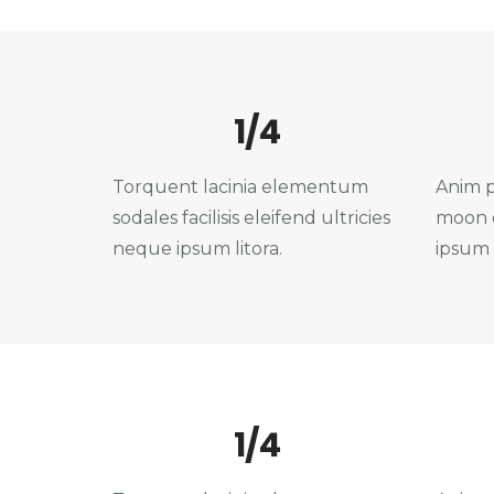
1/4
Torquent lacinia elementum
Anim p
sodales facilisis eleifend ultricies
moon o
neque ipsum litora.
ipsum 
1/4