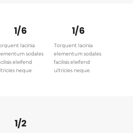
1/6
1/6
orquent lacinia
Torquent lacinia
lementum sodales
elementum sodales
cilisis eleifend
facilisis eleifend
ltricies neque.
ultricies neque.
1/2