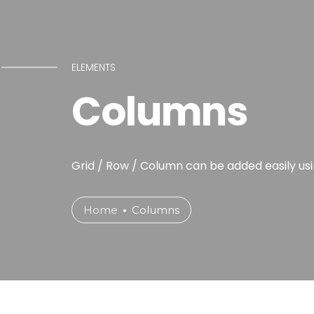
HOME
ABOU
ELEMENTS
CONTACT US
Columns
Grid / Row / Column can be added easily usi
Home
Columns