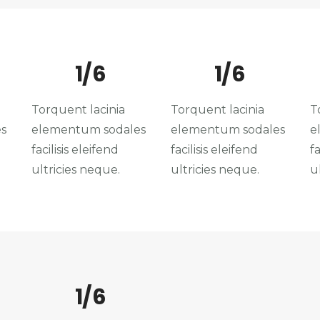
1/6
1/6
Torquent lacinia
Torquent lacinia
T
s
elementum sodales
elementum sodales
e
facilisis eleifend
facilisis eleifend
fa
ultricies neque.
ultricies neque.
u
1/6