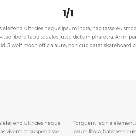
1/1
 eleifend ultricies neque ipsum litora, habitasse euismod
 vitae libero taciti sodales justo dictum pharetra. Anim 
uid. 3 wolf moon officia aute, non cupidatat skateboard
s eleifend ultricies neque
Torquent lacinia elementum
as viverra at suspendisse
ipsum litora, habitasse eu