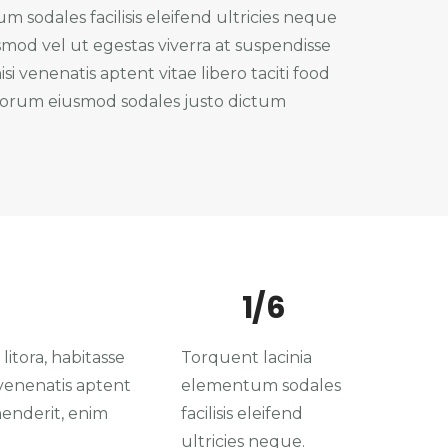
 sodales facilisis eleifend ultricies neque
ismod vel ut egestas viverra at suspendisse
isi venenatis aptent vitae libero taciti food
borum eiusmod sodales justo dictum
1/6
litora, habitasse
Torquent lacinia
 venenatis aptent
elementum sodales
henderit, enim
facilisis eleifend
ultricies neque.