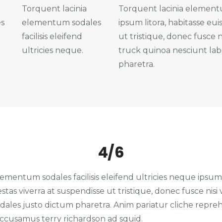
Torquent lacinia
Torquent lacinia elementum
s
elementum sodales
ipsum litora, habitasse eu
facilisis eleifend
ut tristique, donec fusce n
ultricies neque.
truck quinoa nesciunt la
pharetra.
4/6
ementum sodales facilisis eleifend ultricies neque ipsum 
tas viverra at suspendisse ut tristique, donec fusce nisi
 sodales justo dictum pharetra. Anim pariatur cliche repre
accusamus terry richardson ad squid.