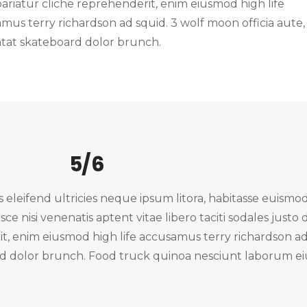
ariatur cliche reprehenderit, enim eiusmod high life
mus terry richardson ad squid. 3 wolf moon officia aute
tat skateboard dolor brunch.
5/6
s eleifend ultricies neque ipsum litora, habitasse euismo
sce nisi venenatis aptent vitae libero taciti sodales justo
t, enim eiusmod high life accusamus terry richardson ad
rd dolor brunch. Food truck quinoa nesciunt laborum e